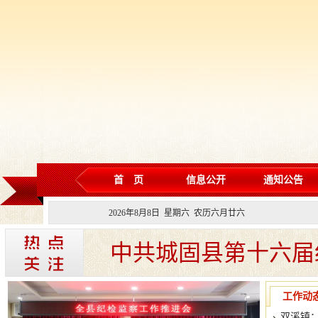
首 页
信息公开
通知公告
2026
年
8
月
8
日 星期
六
农历
六月廿六
中共城固县第十六届
工作动
双溪镇