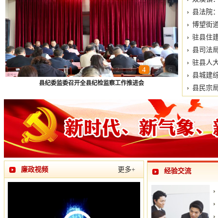
县法院
博望街道
驻县住建
县司法局
驻县人大
1
2
3
4
5
6
县城建综
县纪委监委召开全县纪检监察工作推进会
县民宗局
廉政视频
更多+
经验交流