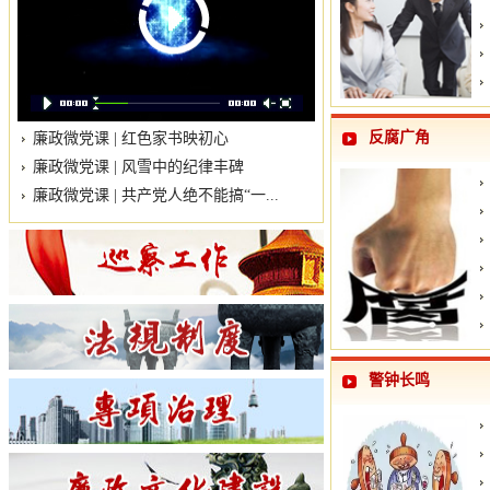
反腐广角
廉政微党课 | 红色家书映初心
廉政微党课 | 风雪中的纪律丰碑
廉政微党课 | 共产党人绝不能搞“一...
警钟长鸣