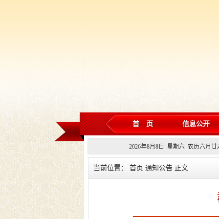
首 页
信息公开
2026
年
8
月
8
日 星期
六
农历
六月廿
当前位置： 首页 通知公告 正文