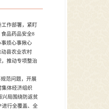
委工作部署，紧盯
、食品药品安全
8
心事烦心事揪心
推动县农业农村
职，推动专项整治
不规范问题，开展
村集体经济组织
振兴局围绕防返贫
户进行全覆盖、全