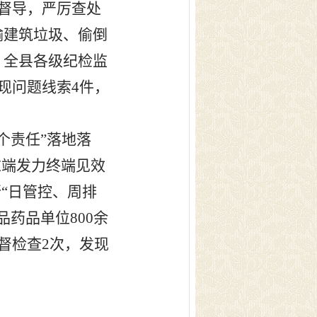
督导，严厉查处
输建筑垃圾、偷倒
。全县各级纪检监
现问题线索
4
件，
两个责任”落地落
末端发力终端见效
“日管控、周排
品药品单位
800
余
督检查
2
次，发现