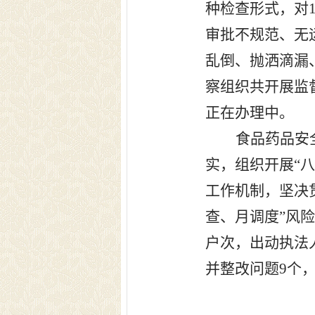
种检查形式，对
审批不规范、无
乱倒、抛洒滴漏
察组织共开展监
正在办理中。
食品药品安
实，组织开展“
工作机制，坚决
查、月调度”风
户次，出动执法
并整改问题
9
个