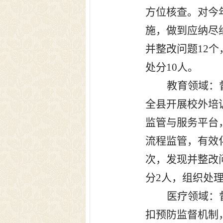
方位核查。对今
施，做到应纳尽
并整改问题
12
个
处分
10
人。
教育领域：
全县开展校外培
监管与服务平台
流程监管，有效
次，发现并整改
分
2
人，组织处
医疗领域：
扣预防监督机制