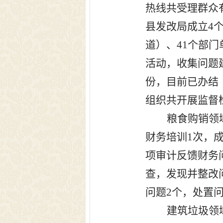
热线共受理群众
县发改局成立
4
道）、
41
个部门
活动，收集问题
份，目前已办结
组织共开展监督
粮食购销领
财务培训
1
次，
项审计反馈财务
查，发现并整改
问题
2
个，处置
建筑垃圾领