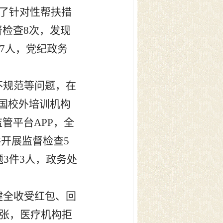
了针对性帮扶措
督检查
8
次，发现
7
人，党纪政务
不规范等问题，在
国校外培训机构
监管平台
APP
，全
共开展监督检查
5
题
3
件
3
人，政务处
健全收受红包、回
张，医疗机构拒