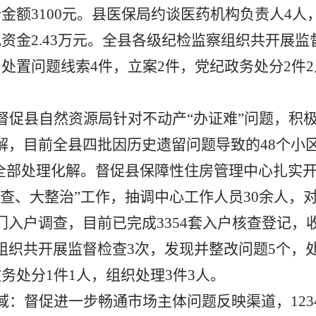
计金额
3100
元。县医保局约谈医药机构负责人
4
人
规资金
2.43
万元。全县各级纪检监察组织共开展监
，处置问题线索
4
件，立案
2
件，党纪政务处分
2
件
2
督促县自然资源局针对不动产
“办证难”问题，积
解，目前全县四批因历史遗留问题导致的
48
个小
已全部处理化解。督促县保障性住房管理中心扎实
排查、大整治”工作，抽调中心工作人员
30
余人，
门入户调查，
目前已完成
3354
套入户核查登记，
组织共开展监督检查
3
次，发现并整改问题
5
个，
政务处分
1
件
1
人，组织处理
3
件
3
人。
域：
督促进一步畅通市场主体问题反映渠道，
123