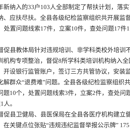
年新纳入的
33
户
103
人全部制定了帮扶计划，落实
纳、应扶尽扶。全县各级纪检监察组织共开展监
，处置问题线索
17
件，立案
10
件，查处问题
17
件
1
督促县教体局针对违规培训、非学科类校外培训
训机构专项整治，督促
8
所学科类培训机构纳入全
，开设银行监管账户，签订三方共管协议，安装
化解群众“退费难”问题。全县各级纪检监察组织
问题
10
个，处置问题线索
3
件，立案
2
件，查处问
理
1
人。
督促县卫健局、县医保局在全县各医疗机构建立
，在关键点位张贴
“违规违纪监督举报公示牌”
175