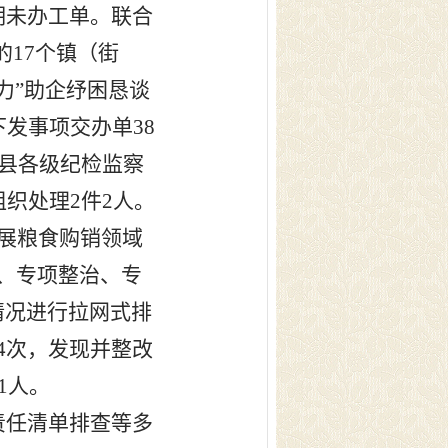
期未办工单。联合
的
17
个镇（街
力”助企纾困恳谈
下发事项交办单
38
县各级纪检监察
组织处理
2
件
2
人。
展粮食购销领域
、专项整治、专
情况进行拉网式排
4
次，发现并整改
1
人。
责任清单排查等多