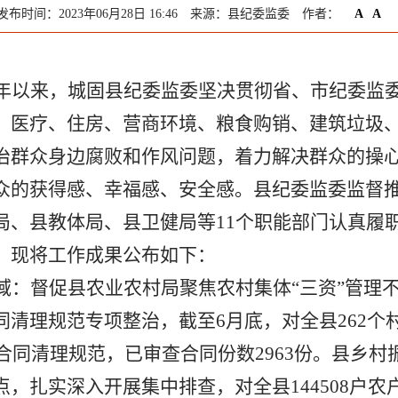
发布时间：2023年06月28日 16:46
来源：县纪委监委
作者：
A
A
年以来，城固县纪委监委坚决贯彻省、市纪委监
、医疗、住房、营商环境、粮食购销、建筑垃圾
治群众身边腐败和作风问题，着力解决群众的操
众的获得感、幸福感、安全感。县纪委监委监督
局、县教体局、县卫健局等
11
个职能
部门
认真履
。现将工作成果公布如下：
域：
督促县农业农村局聚焦农村集体
“三资”管理
同清理规范专项整治，截至
6
月底，对全县
262
个
合同清理规范，
已审查合同份数
2963
份。
县乡村
点，扎实深入开展集中排查，对全县
144508
户农