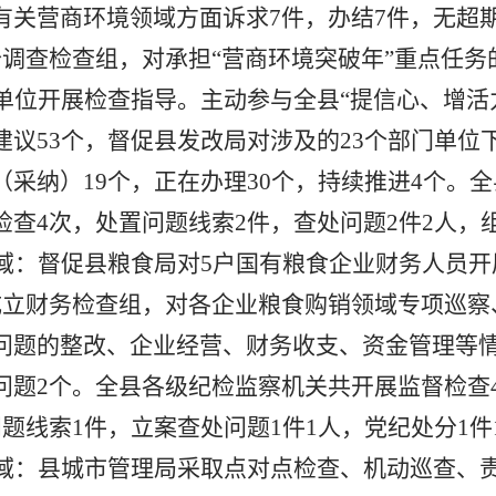
有关营商环境领域方面诉求
7
件，办结
7
件，无超
个调查检查组，对承担“营商环境突破年”重点任务
单位开展检查指导。主动参与全县“提信心、增活
建议
53
个，督促县发改局对涉及的
23
个部门单位
（采纳）
19
个，正在办理
30
个，持续推进
4
个。全
检查
4
次，处置问题线索
2
件，查处问题
2
件
2
人，
域：
督促县粮食局对
5
户国有粮食企业财务人员开
成立财务检查组，对各企业粮食购销领域专项巡察
问题的整改、企业经营、财务收支、资金管理等
问题
2
个。全县各级纪检监察机关共开展监督检查
问题线索
1
件，立案查处问题
1
件
1
人，党纪处分
1
件
域：
县城市管理局采取点对点检查、机动巡查、