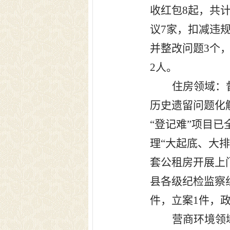
收红包
8
起，共
议
7
家，扣减违
并整改问题
3
个
2
人。
住房领域：
历史遗留问题化
“登记难”项目
理“大起底、大
套公租房开展上
县各级纪检监察
件，立案
1
件，
营商环境领