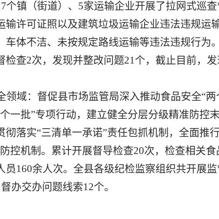
17
个镇（街道）、
5
家运输企业开展了拉网式巡查
运输许可证照以及建筑垃圾运输企业违法违规运
、车体不洁、未按规定路线运输等违法违规行为
督检查
2
次，发现并整改问题
21
个，截止目前，发
全领域：
督促县市场监管局深入推动食品安全
“
八个一批”专项行动，建立健全分层分级精准防控
贯彻落实“三清单一承诺”责任包抓机制，全面推行
险防控机制。累计开展督导检查
20
次，检查相关食
人员
160
余人次。全县各级纪检监察组织共开展监
，督办交办问题线索
12
个。