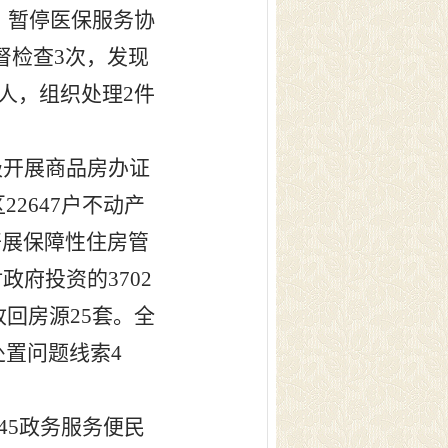
，暂停医保服务协
督检查
3
次，发现
人，组织处理
2
件
极开展商品房办证
区
22647
户不动产
开展保障性住房管
对政府投资的
3702
收回房源
25
套。
全
处置问题线索
4
45
政务服务便民