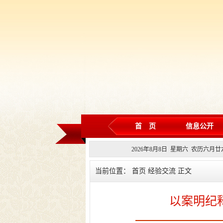
首 页
信息公开
2026
年
8
月
8
日 星期
六
农历
六月廿
当前位置： 首页 经验交流 正文
以案明纪