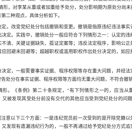
”情形，对李某从重或者加重给予处分，处分影响期为原处分尚未
意第二种观点，具体分析如下。
决定。改变党纪处分包括撤销和变更。撤销是指原违纪违法事实
出决定。实践中，撤销处分一般应符合下列情形之一：认定的违
实不清、关键证据缺失、孤证定案等；违反法定程序，影响公正
者应回避未回避等；超越职权或滥用职权作出处分决定的，如应
分决定，一般需要事实证据、程序权限等存在重大问题，并经法
警告处分在事实证据、程序权限等方面均无重大问题，不符合撤
”情形。《条例》第二十条规定，“有下列情形之一的，应当从
，又被发现其受处分前没有交代的其他应当受到党纪处分的问题
形需注意以下三个方面：一是违纪党员前一次受到的是开除党籍以
，又发现有遗漏违纪行为的，一般不再通过给予党纪处分方式追