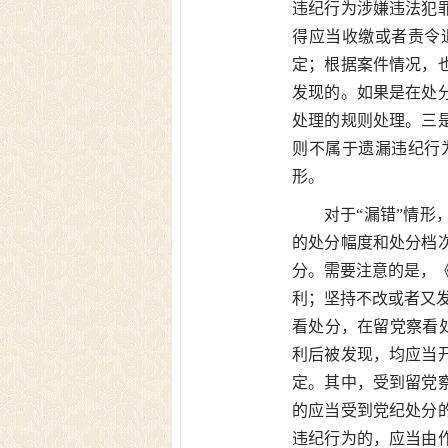
违纪行为涉嫌违法犯
得应当收缴或者责令
定；根据案件情况，
发现的。如果是在处
处理的规则处理。三
则不属于遗漏违纪行
形。
对于“漏错”情
的处分幅度和处分档
分。需要注意的是，
利；坚持不改或者又
看处分，在留党察看处
利后被发现，均应当
定。其中，受到留党
的应当受到党纪处分
违纪行为的，应当由